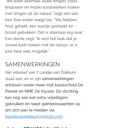
“We doen allemaal leuke dingen, zoals 
knutselen en mooie kunstwerken maken 
met dingen uit de natuur,” zegt een van 
hen. Een ander voegt toe: “We hebben 
hout gehakt, een vuurtje gestookt en 
brood gebakken. Dat is allemaal erg leuk.” 
Een derde zegt: “Ik vind het leuk dat je 
zoveel kunt maken met de natuur; er is 
juist heel veel mogelijk.”
SAMENWERKINGEN
Het initiatief van ’t Landje van Dokkum 
slaat aan, en er zijn
 samenwerkingen 
ontstaan, onder meer met basisschool De 
Pionier en NME De Klyster. De stichting 
kan nog wel wat extra vrijwilligers 
gebruiken en roept geïnteresseerden op 
om zich 
aan te melden via: 
tlandjevandokkum@gmail.com